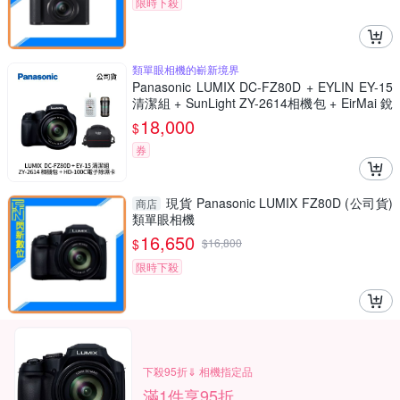
限時下殺
類單眼相機的嶄新境界
Panasonic LUMIX DC-FZ80D + EYLIN EY-15
清潔組 + SunLight ZY-2614相機包 + EirMai 銳
瑪 HD-100C電子除濕卡 FZ80D (公司貨)
18,000
$
券
現貨 Panasonic LUMIX FZ80D (公司貨)
商店
類單眼相機
16,650
$
$
16,800
限時下殺
下殺95折⇓ 相機指定品
滿1件享95折