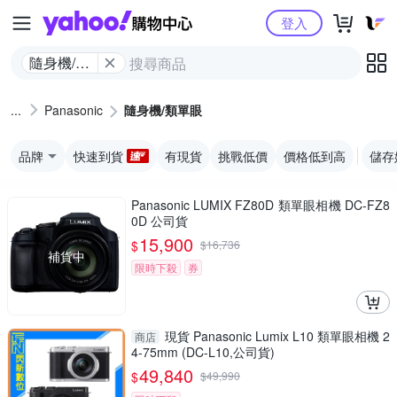
Yahoo購物中心
登入
隨身機/類
單眼
Panasonic
隨身機/類單眼
品牌
快速到貨
有現貨
挑戰低價
價格低到高
儲存
Panasonic LUMIX FZ80D 類單眼相機 DC-FZ8
0D 公司貨
15,900
$
$
16,736
補貨中
限時下殺
券
現貨 Panasonic Lumix L10 類單眼相機 2
商店
4-75mm (DC-L10,公司貨)
49,840
$
$
49,990