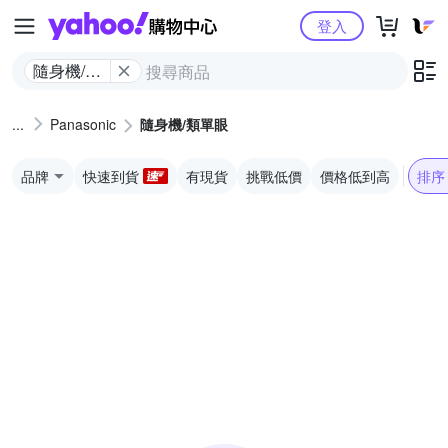
Yahoo購物中心
登入
隨身機/類
單眼
Panasonic
隨身機/類單眼
品牌
快速到貨
有現貨
挑戰低價
價格低到高
排序