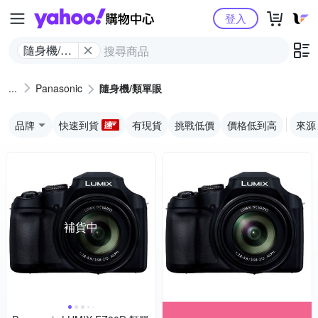
Yahoo購物中心
登入
隨身機/類
單眼
Panasonic
隨身機/類單眼
品牌
快速到貨
有現貨
挑戰低價
價格低到高
來源
補貨中