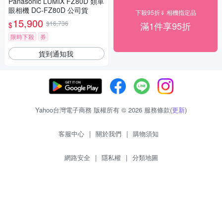
Panasonic LUMIX FZ80D 類單
眼相機 DC-FZ80D 公司貨
下殺95折⇓ 相機指定品
15,900
$16,736
滿1件享95折
$
限時下殺
券
貨到通知我
Yahoo台灣電子商務 版權所有 © 2026 服務條款(
更新
)
客服中心
|
關於我們
|
購物須知
網路安全
|
隱私權
|
分類地圖