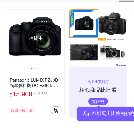
補貨中
Panasonic LUMIX FZ80D
馬上比買最好
類單眼相機 DC-FZ80D 公
相似商品比比看
司貨
15,900
$16,736
$
去比較
限時下殺
券
現在可以馬上比較相似