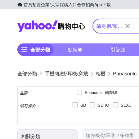
首頁
拍賣
企業/大宗採購入口
合作招商
App下載
Yahoo購物中心
隨身機/類單
眼
全部分類
點換券
登記送
手機/相機/耳機/穿戴
相機
Panasonic
Panasonic 國際牌
品牌
SD
SDHC
SDXC
儲存媒介
品牌名稱
公司貨
1601萬~2000萬像素
類單眼相機(PASM功能)
3.0吋以上
61倍以上變焦鏡頭
可觸控式螢幕
41~6
TFT LCD
來源
有效像素
相機類型
螢幕尺寸
螢幕類型
光學變焦
隨身機/類單眼 2 筆結果
相關分類