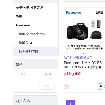
手機/相機/耳機/穿戴
相機
Panasonic
微單-全片幅/中片幅
微單-M43
隨身機/類單眼
類單眼相機的嶄新境界
Panasonic LUMIX DC-FZ8
價格
0D + EYLIN EY-15清潔組 +
SunLight ZY-2614相機包 +
18,000
$
-
EirMai 銳瑪 HD-100C電子
除濕卡 FZ80D (公司貨)
確定
券
取貨方式
1