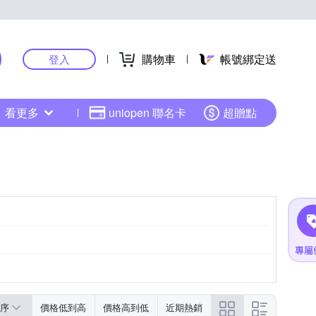
購物車
帳號綁定送
登入
看更多
uniopen 聯名卡
超贈點
序
價格低到高
價格高到低
近期熱銷