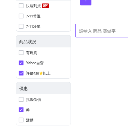
快速到貨
7-11常溫
7-11冷凍
商品狀況
有現貨
Yahoo自營
評價4顆
以上
優惠
挑戰低價
券
活動