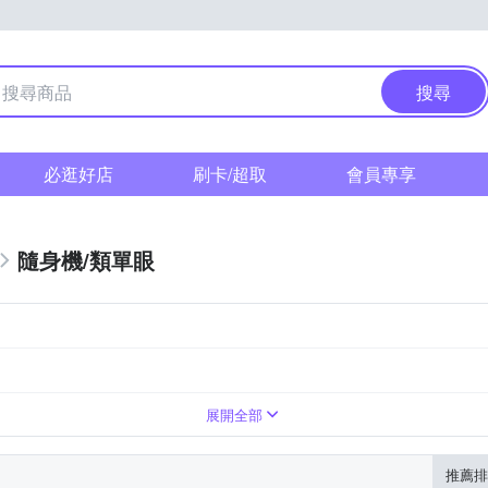
搜尋
必逛好店
刷卡/超取
會員專享
隨身機/類單眼
0倍變焦鏡頭
展開全部
推薦排