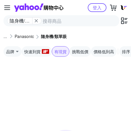
Yahoo購物中心
登入
隨身機/類
單眼
Panasonic
隨身機/類單眼
品牌
快速到貨
有現貨
挑戰低價
價格低到高
排序