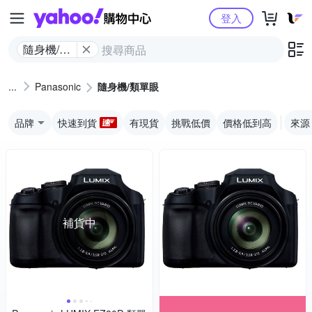
Yahoo購物中心
登入
隨身機/類
單眼
Panasonic
隨身機/類單眼
品牌
快速到貨
有現貨
挑戰低價
價格低到高
來源
補貨中