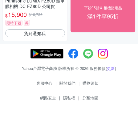
Panasonic LUMIX FZ80D 類單
眼相機 DC-FZ80D 公司貨
下殺95折⇓ 相機指定品
15,900
$16,736
滿1件享95折
$
限時下殺
券
貨到通知我
Yahoo台灣電子商務 版權所有 © 2026 服務條款(
更新
)
客服中心
|
關於我們
|
購物須知
網路安全
|
隱私權
|
分類地圖