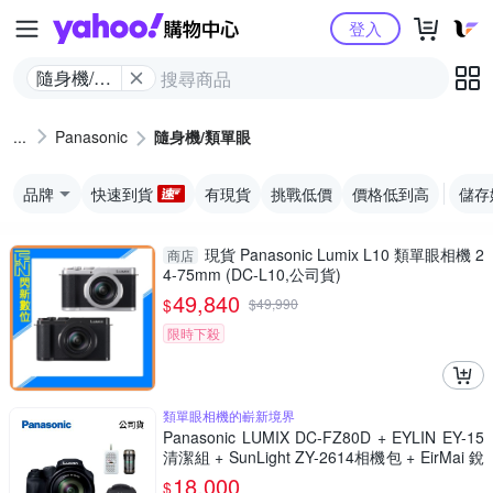
Yahoo購物中心
登入
隨身機/類
單眼
Panasonic
隨身機/類單眼
品牌
快速到貨
有現貨
挑戰低價
價格低到高
儲存
現貨 Panasonic Lumix L10 類單眼相機 2
商店
4-75mm (DC-L10,公司貨)
49,840
$
$
49,990
限時下殺
類單眼相機的嶄新境界
Panasonic LUMIX DC-FZ80D + EYLIN EY-15
清潔組 + SunLight ZY-2614相機包 + EirMai 銳
瑪 HD-100C電子除濕卡 FZ80D (公司貨)
18,000
$