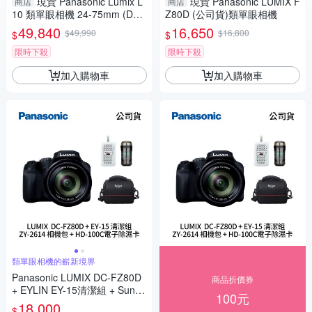
現貨 Panasonic Lumix L
現貨 Panasonic LUMIX F
商店
商店
10 類單眼相機 24-75mm (DC-
Z80D (公司貨)類單眼相機
L10,公司貨)
49,840
16,650
$49,990
$16,800
$
$
限時下殺
限時下殺
加入購物車
加入購物車
類單眼相機的嶄新境界
Panasonic LUMIX DC-FZ80D
商品折價券
+ EYLIN EY-15清潔組 + SunLi
100元
ght ZY-2614相機包 + EirMai 銳
18,000
$