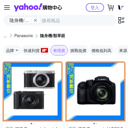
Yahoo購物中心
登入
隨身機/類
單眼
Panasonic
隨身機/類單眼
品牌
快速到貨
有現貨
挑戰低價
價格低到高
來源