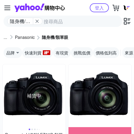
Yahoo購物中心
登入
隨身機/類
單眼
Panasonic
隨身機/類單眼
品牌
快速到貨
有現貨
挑戰低價
價格低到高
來源
補貨中