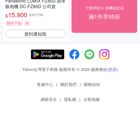
Panasonic LUMIX FZ80D 類單
眼相機 DC-FZ80D 公司貨
下殺95折⇓ 相機指定品
15,900
$16,736
滿1件享95折
$
限時下殺
券
貨到通知我
Yahoo台灣電子商務 版權所有 © 2026 服務條款(
更新
)
客服中心
|
關於我們
|
購物須知
網路安全
|
隱私權
|
分類地圖