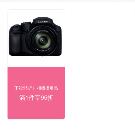
下殺95折⇓ 相機指定品
滿1件享95折