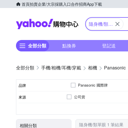
首頁
拍賣
企業/大宗採購入口
合作招商
App下載
Yahoo購物中心
隨身機/類單
眼
全部分類
點換券
登記送
手機/相機/耳機/穿戴
相機
Panasonic
Panasonic 國際牌
品牌
公司貨
來源
品牌名稱
41~60倍變焦鏡頭
無
1601萬~2000萬像素
類單眼相機(PASM功能)
3.0吋以上
SD
SDHC
SDXC
儲存媒介
光學變焦
影像感應器
有效像素
相機類型
螢幕尺寸
隨身機/類單眼 1 筆結果
相關分類