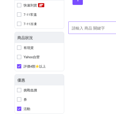
快速到貨
7-11常溫
7-11冷凍
商品狀況
有現貨
Yahoo自營
評價4顆
以上
優惠
挑戰低價
券
活動