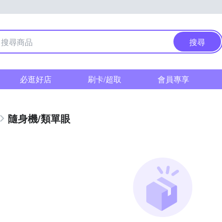
搜尋
必逛好店
刷卡/超取
會員專享
隨身機/類單眼