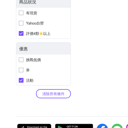
商品狀況
有現貨
Yahoo自營
評價4顆
以上
優惠
挑戰低價
券
活動
清除所有條件