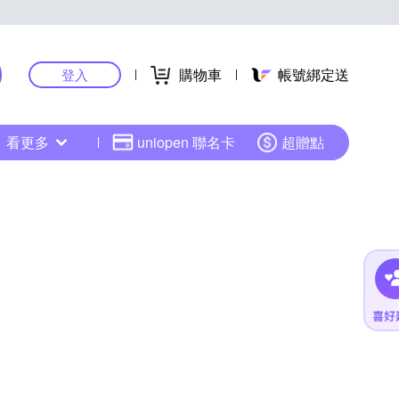
購物車
帳號綁定送
登入
看更多
uniopen 聯名卡
超贈點