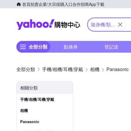
首頁
拍賣
企業/大宗採購入口
合作招商
App下載
Yahoo購物中心
隨身機/類單
眼
全部分類
點換券
登記送
手機/相機/耳機/穿戴
相機
Panasonic
相關分類
手機/相機/耳機/穿戴
相機
Panasonic