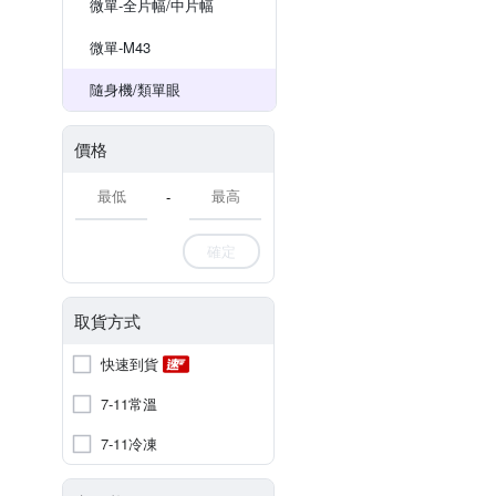
微單-全片幅/中片幅
微單-M43
隨身機/類單眼
價格
-
確定
取貨方式
快速到貨
7-11常溫
7-11冷凍