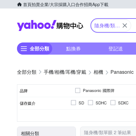
首頁
拍賣
企業/大宗採購入口
合作招商
App下載
Yahoo購物中心
隨身機/類單
眼
全部分類
點換券
登記送
手機/相機/耳機/穿戴
相機
Panasonic
Panasonic 國際牌
品牌
SD
SDHC
SDXC
儲存媒介
品牌名稱
公司貨
1601萬~2000萬像素
類單眼相機(PASM功能)
3.0吋以上
41~60倍變焦鏡頭
可觸控式螢幕
61倍以
TFT LCD
來源
有效像素
相機類型
螢幕尺寸
螢幕類型
光學變焦
隨身機/類單眼 2 筆結果
相關分類