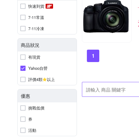
快速到貨
7-11常溫
7-11冷凍
商品狀況
1
有現貨
Yahoo自營
評價4顆
以上
優惠
挑戰低價
券
活動