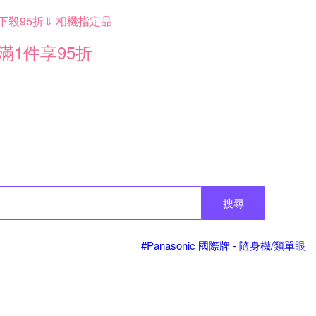
下殺95折⇓ 相機指定品
滿1件享95折
搜尋
#Panasonic 國際牌 - 隨身機/類單眼