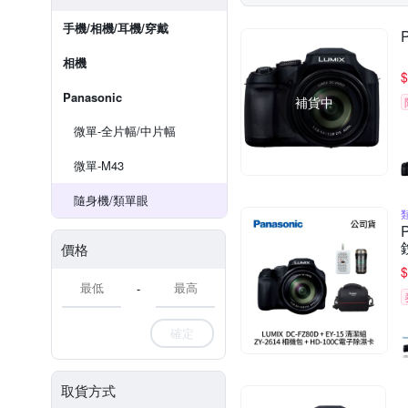
手機/相機/耳機/穿戴
相機
$
Panasonic
補貨中
微單-全片幅/中片幅
微單-M43
隨身機/類單眼
價格
$
-
確定
取貨方式