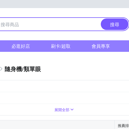
搜尋
必逛好店
刷卡/超取
會員專享
隨身機/類單眼
上變焦鏡頭
展開全部
推薦排