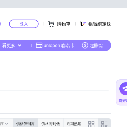
購物車
帳號綁定送
登入
看更多
uniopen 聯名卡
超贈點
序
價格低到高
價格高到低
近期熱銷