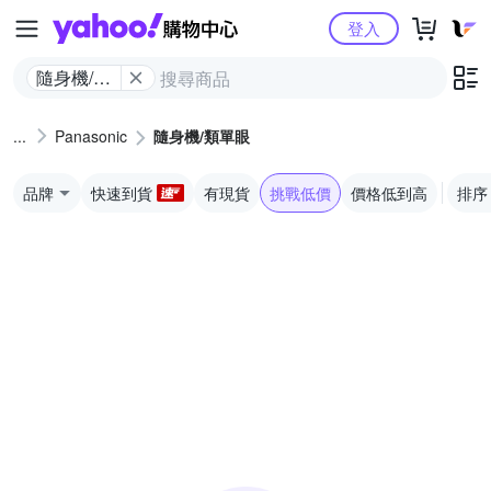
Yahoo購物中心
登入
隨身機/類
單眼
Panasonic
隨身機/類單眼
品牌
快速到貨
有現貨
挑戰低價
價格低到高
排序