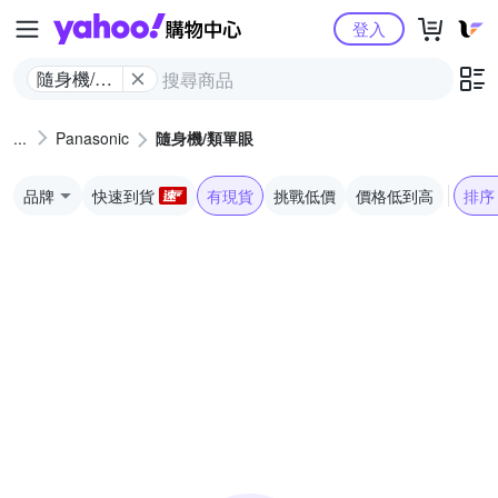
Yahoo購物中心
登入
隨身機/類
單眼
Panasonic
隨身機/類單眼
品牌
快速到貨
有現貨
挑戰低價
價格低到高
排序