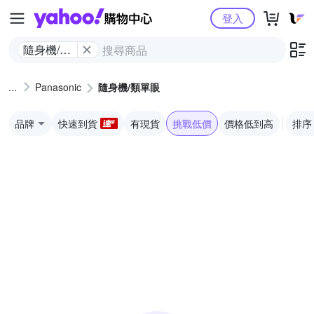
Yahoo購物中心
登入
隨身機/類
單眼
Panasonic
隨身機/類單眼
品牌
快速到貨
有現貨
挑戰低價
價格低到高
排序