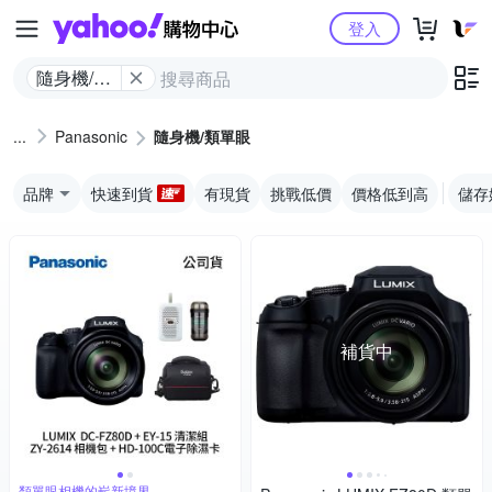
Yahoo購物中心
登入
隨身機/類
單眼
Panasonic
隨身機/類單眼
品牌
快速到貨
有現貨
挑戰低價
價格低到高
儲存
補貨中
類單眼相機的嶄新境界