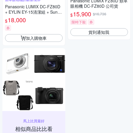
Panasonic LUMIX FZ80D 類單
眼相機 DC-FZ80D 公司貨
Panasonic LUMIX DC-FZ80D
+ EYLIN EY-15清潔組 + SunLi
15,900
$16,736
$
ght ZY-2614相機包 + EirMai 銳
18,000
$
限時下殺
券
瑪 HD-100C電子除濕卡 FZ80
D (公司貨)
券
貨到通知我
加入購物車
馬上比買最好
相似商品比比看