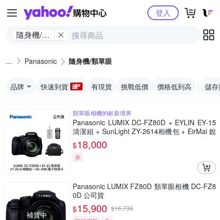
Yahoo購物中心
登入
隨身機/類
單眼
Panasonic
隨身機/類單眼
品牌
快速到貨
有現貨
挑戰低價
價格低到高
儲存
類單眼相機的嶄新境界
Panasonic LUMIX DC-FZ80D + EYLIN EY-15
清潔組 + SunLight ZY-2614相機包 + EirMai 銳
瑪 HD-100C電子除濕卡 FZ80D (公司貨)
18,000
$
券
Panasonic LUMIX FZ80D 類單眼相機 DC-FZ8
0D 公司貨
15,900
$
$
16,736
補貨中