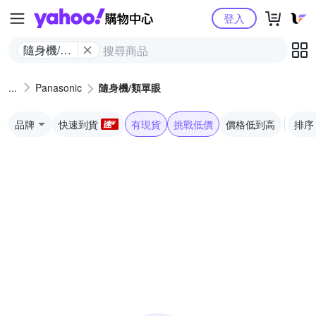
Yahoo購物中心
登入
隨身機/類
單眼
Panasonic
隨身機/類單眼
品牌
快速到貨
有現貨
挑戰低價
價格低到高
排序