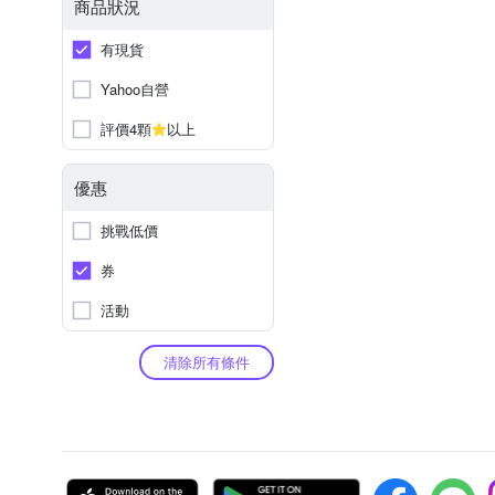
商品狀況
有現貨
Yahoo自營
評價4顆
以上
優惠
挑戰低價
券
活動
清除所有條件