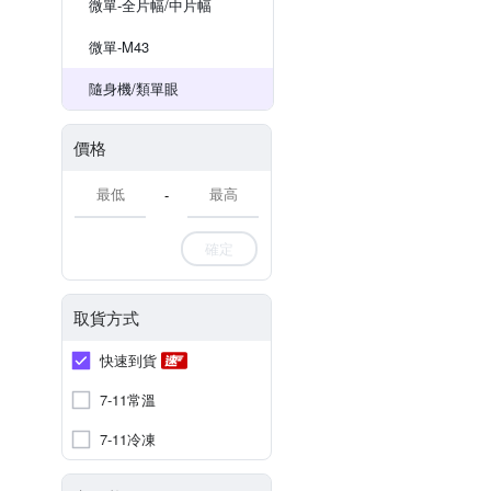
微單-全片幅/中片幅
微單-M43
隨身機/類單眼
價格
-
確定
取貨方式
快速到貨
7-11常溫
7-11冷凍