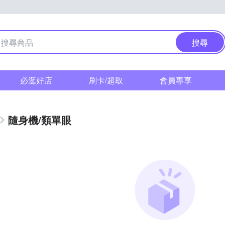
搜尋
必逛好店
刷卡/超取
會員專享
隨身機/類單眼