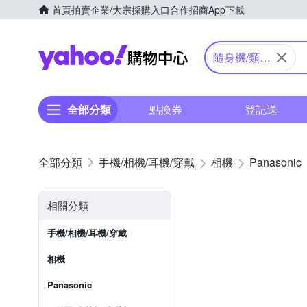
首頁
拍賣
企業/大宗採購入口
合作招商
App下載
Yahoo購物中心
隨身機/類單
眼
全部分類
點換券
登記送
手機/相機/耳機/穿戴
相機
Panasonic
相關分類
手機/相機/耳機/穿戴
相機
Panasonic