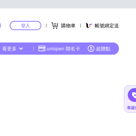
購物車
帳號綁定送
登入
看更多
uniopen 聯名卡
超贈點