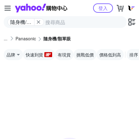
Yahoo購物中心
登入
隨身機/類
單眼
Panasonic
隨身機/類單眼
品牌
快速到貨
有現貨
挑戰低價
價格低到高
排序