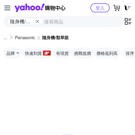
Yahoo購物中心
登入
隨身機/類
單眼
Panasonic
隨身機/類單眼
品牌
快速到貨
有現貨
挑戰低價
價格低到高
排序