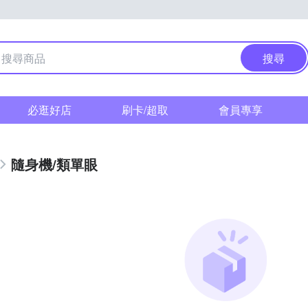
搜尋
必逛好店
刷卡/超取
會員專享
隨身機/類單眼