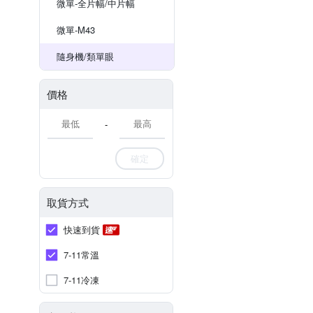
微單-全片幅/中片幅
微單-M43
隨身機/類單眼
價格
-
確定
取貨方式
快速到貨
7-11常溫
7-11冷凍