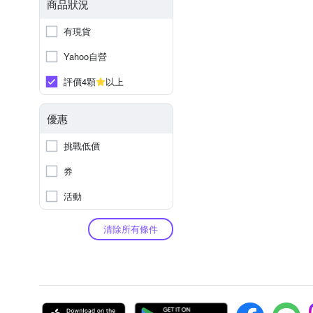
商品狀況
有現貨
Yahoo自營
評價4顆
以上
優惠
挑戰低價
券
活動
清除所有條件