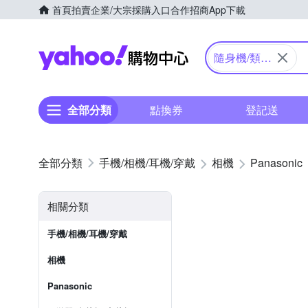
首頁
拍賣
企業/大宗採購入口
合作招商
App下載
Yahoo購物中心
隨身機/類單
眼
全部分類
點換券
登記送
手機/相機/耳機/穿戴
相機
Panasonic
相關分類
手機/相機/耳機/穿戴
相機
Panasonic