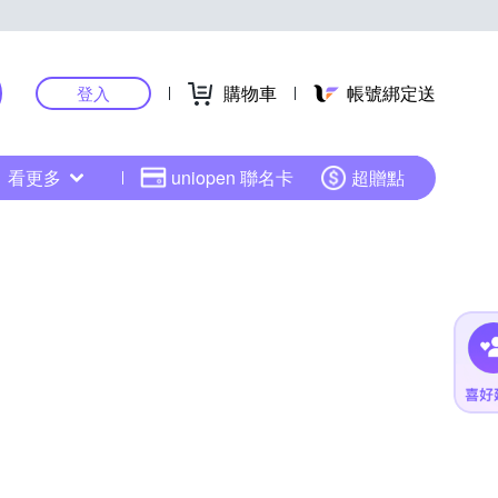
購物車
帳號綁定送
登入
看更多
uniopen 聯名卡
超贈點