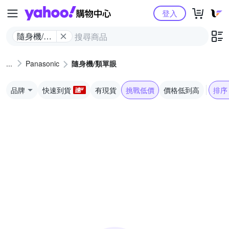
Yahoo購物中心
登入
隨身機/類
單眼
Panasonic
隨身機/類單眼
品牌
快速到貨
有現貨
挑戰低價
價格低到高
排序