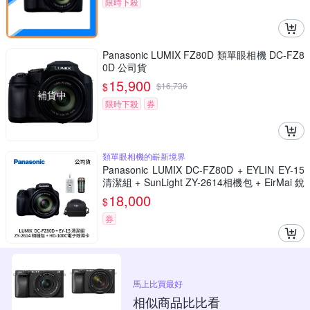
限時下殺
Panasonic LUMIX FZ80D 類單眼相機 DC-FZ8
0D 公司貨
15,900
$
$
16,736
補貨中
限時下殺
券
類單眼相機的嶄新境界
Panasonic LUMIX DC-FZ80D + EYLIN EY-15
清潔組 + SunLight ZY-2614相機包 + EirMai 銳
瑪 HD-100C電子除濕卡 FZ80D (公司貨)
18,000
$
券
馬上比買最好
相似商品比比看