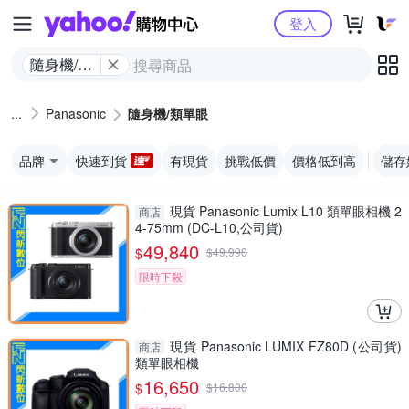
Yahoo購物中心
登入
隨身機/類
單眼
Panasonic
隨身機/類單眼
品牌
快速到貨
有現貨
挑戰低價
價格低到高
儲存
現貨 Panasonic Lumix L10 類單眼相機 2
商店
4-75mm (DC-L10,公司貨)
49,840
$
$
49,990
限時下殺
現貨 Panasonic LUMIX FZ80D (公司貨)
商店
類單眼相機
16,650
$
$
16,800