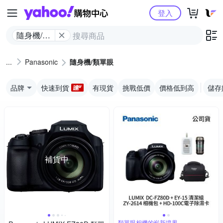
Yahoo購物中心
登入
隨身機/類
單眼
Panasonic
隨身機/類單眼
品牌
快速到貨
有現貨
挑戰低價
價格低到高
儲存
補貨中
類單眼相機的嶄新境界