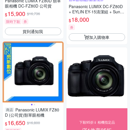
Panasonic LUMIX FZ80D 類單
眼相機 DC-FZ80D 公司貨
Panasonic LUMIX DC-FZ80D
+ EYLIN EY-15清潔組 + SunLi
15,900
$16,736
$
ght ZY-2614相機包 + EirMai 銳
18,000
$
限時下殺
券
瑪 HD-100C電子除濕卡 FZ80
D (公司貨)
券
貨到通知我
加入購物車
Panasonic LUMIX FZ80
商店
D (公司貨)類單眼相機
16,650
下殺95折⇓ 相機指定品
$16,800
$