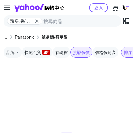
Yahoo購物中心
登入
隨身機/類
單眼
Panasonic
隨身機/類單眼
品牌
快速到貨
有現貨
挑戰低價
價格低到高
排序