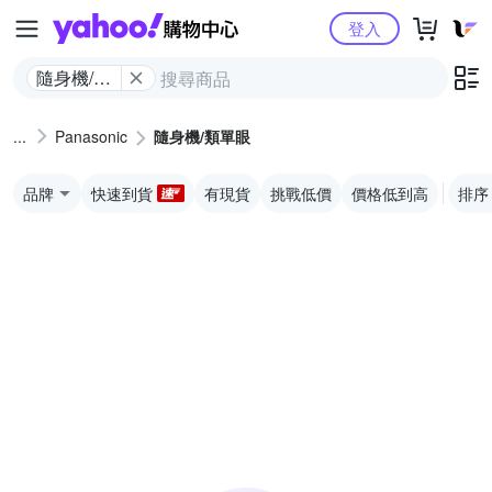
Yahoo購物中心
登入
隨身機/類
單眼
Panasonic
隨身機/類單眼
品牌
快速到貨
有現貨
挑戰低價
價格低到高
排序