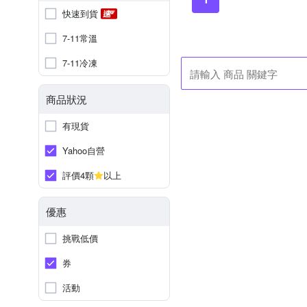
快速到貨
7-11常溫
7-11冷凍
商品狀況
有現貨
Yahoo自營
評價4顆
以上
優惠
挑戰低價
券
活動