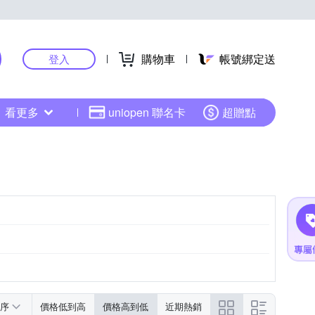
購物車
帳號綁定送
登入
看更多
uniopen 聯名卡
超贈點
序
價格低到高
價格高到低
近期熱銷