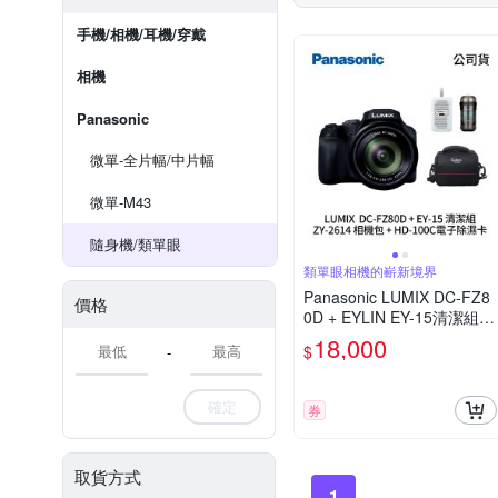
手機/相機/耳機/穿戴
相機
Panasonic
微單-全片幅/中片幅
微單-M43
隨身機/類單眼
類單眼相機的嶄新境界
Panasonic LUMIX DC-FZ8
價格
0D + EYLIN EY-15清潔組 +
SunLight ZY-2614相機包 +
18,000
$
-
EirMai 銳瑪 HD-100C電子
除濕卡 FZ80D (公司貨)
確定
券
取貨方式
1