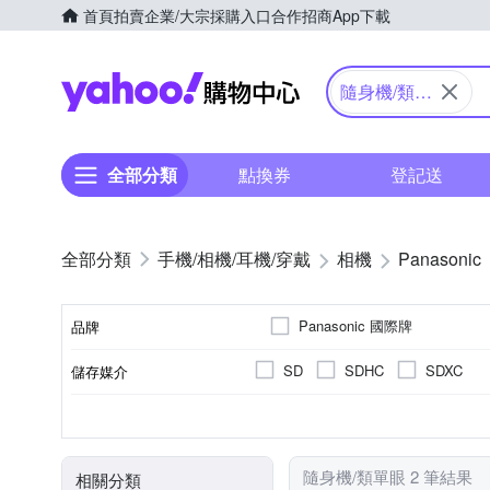
首頁
拍賣
企業/大宗採購入口
合作招商
App下載
Yahoo購物中心
隨身機/類單
眼
全部分類
點換券
登記送
手機/相機/耳機/穿戴
相機
Panasonic
Panasonic 國際牌
品牌
SD
SDHC
SDXC
儲存媒介
品牌名稱
公司貨
1601萬~2000萬像素
類單眼相機(PASM功能)
3.0吋以上
61倍以上變焦鏡頭
可觸控式螢幕
41~6
TFT LCD
來源
有效像素
相機類型
螢幕尺寸
螢幕類型
光學變焦
隨身機/類單眼 2 筆結果
相關分類