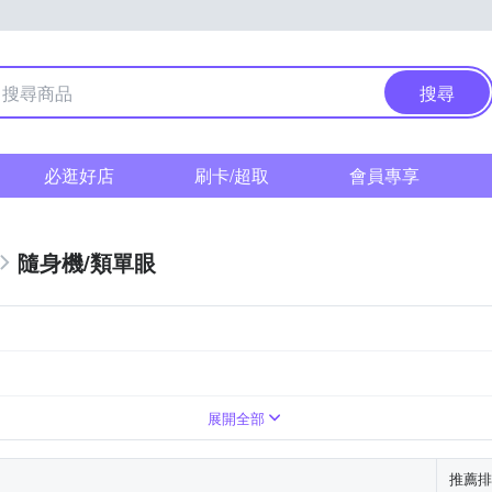
搜尋
必逛好店
刷卡/超取
會員專享
隨身機/類單眼
0倍變焦鏡頭
展開全部
推薦排