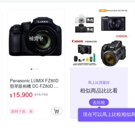
補貨中
Panasonic LUMIX FZ80D
馬上比買最好
類單眼相機 DC-FZ80D 公
相似商品比比看
司貨
15,900
$16,736
$
去比較
限時下殺
券
現在可以馬上比較相似