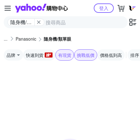
Yahoo購物中心
登入
隨身機/類
單眼
Panasonic
隨身機/類單眼
品牌
快速到貨
有現貨
挑戰低價
價格低到高
排序