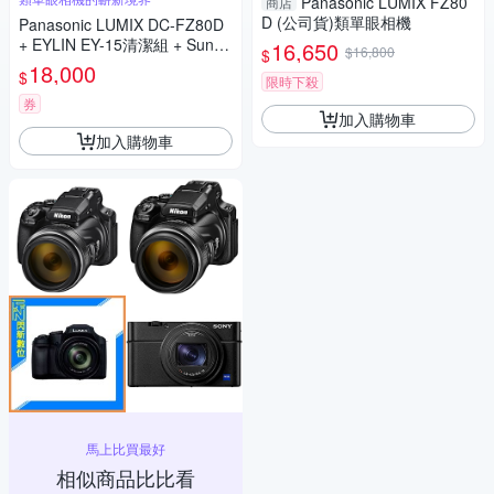
Panasonic LUMIX FZ80
商店
D (公司貨)類單眼相機
Panasonic LUMIX DC-FZ80D
+ EYLIN EY-15清潔組 + SunLi
16,650
$16,800
$
ght ZY-2614相機包 + EirMai 銳
18,000
$
限時下殺
瑪 HD-100C電子除濕卡 FZ80
D (公司貨)
券
加入購物車
加入購物車
馬上比買最好
相似商品比比看