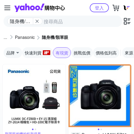
Yahoo購物中心
登入
隨身機/類
單眼
Panasonic
隨身機/類單眼
品牌
快速到貨
有現貨
挑戰低價
價格低到高
來源
類單眼相機的嶄新境界