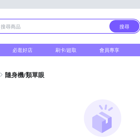
搜尋
必逛好店
刷卡/超取
會員專享
隨身機/類單眼