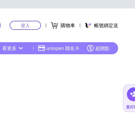
購物車
帳號綁定送
登入
看更多
uniopen 聯名卡
超贈點