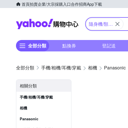
首頁
拍賣
企業/大宗採購入口
合作招商
App下載
Yahoo購物中心
隨身機/類單
眼
全部分類
點換券
登記送
手機/相機/耳機/穿戴
相機
Panasonic
相關分類
手機/相機/耳機/穿戴
相機
Panasonic