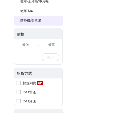
微單-全片幅/中片幅
微單-M43
隨身機/類單眼
價格
-
確定
取貨方式
快速到貨
7-11常溫
7-11冷凍