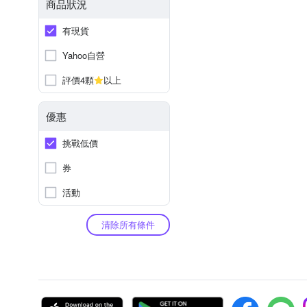
商品狀況
有現貨
Yahoo自營
評價4顆
以上
優惠
挑戰低價
券
活動
清除所有條件