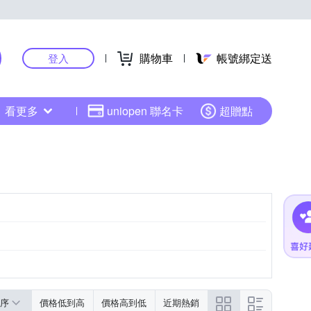
購物車
帳號綁定送
登入
看更多
uniopen 聯名卡
超贈點
序
價格低到高
價格高到低
近期熱銷