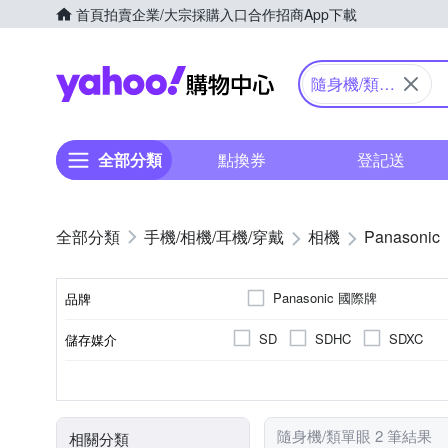
首頁
拍賣
企業/大宗採購入口
合作招商
App下載
Yahoo購物中心
隨身機/類單
眼
全部分類
點換券
登記送
手機/相機/耳機/穿戴
相機
Panasonic
Panasonic 國際牌
品牌
SD
SDHC
SDXC
儲存媒介
品牌名稱
公司貨
1601萬~2000萬像素
類單眼相機(PASM功能)
3.0吋以上
61倍以上變焦鏡頭
可觸控式螢幕
41~6
TFT LCD
來源
有效像素
相機類型
螢幕尺寸
螢幕類型
光學變焦
隨身機/類單眼 2 筆結果
相關分類