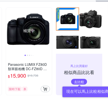
補貨中
Panasonic LUMIX FZ80D
馬上比買最好
類單眼相機 DC-FZ80D 公
相似商品比比看
司貨
15,900
$16,736
$
去比較
限時下殺
券
現在可以馬上比較相似