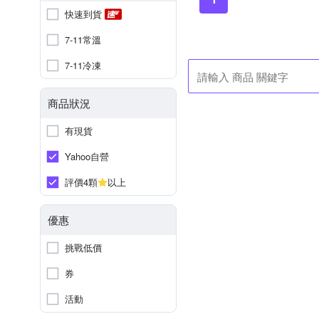
快速到貨
7-11常溫
7-11冷凍
商品狀況
有現貨
Yahoo自營
評價4顆
以上
優惠
挑戰低價
券
活動