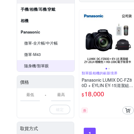
手機/相機/耳機/穿戴
相機
Panasonic
微單-全片幅/中片幅
微單-M43
隨身機/類單眼
類單眼相機的嶄新境界
Panasonic LUMIX DC-FZ8
價格
0D + EYLIN EY-15清潔組 +
SunLight ZY-2614相機包 +
18,000
$
-
EirMai 銳瑪 HD-100C電子
除濕卡 FZ80D (公司貨)
確定
券
取貨方式
1