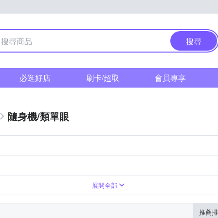
搜尋
必逛好店
刷卡/超取
會員專享
隨身機/類單眼
0倍變焦鏡頭
展開全部
推薦排