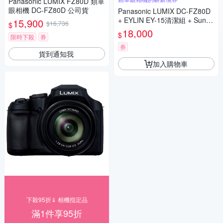
Panasonic LUMIX FZ80D 類單
眼相機 DC-FZ80D 公司貨
Panasonic LUMIX DC-FZ80D
+ EYLIN EY-15清潔組 + SunLi
15,900
$16,736
$
ght ZY-2614相機包 + EirMai 銳
18,000
$
限時下殺
券
瑪 HD-100C電子除濕卡 FZ80
D (公司貨)
券
貨到通知我
加入購物車
下殺95折⇓ 相機指定品
滿1件享95折