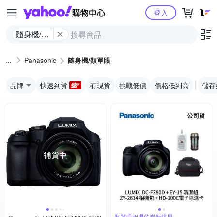
Yahoo購物中心
登入
隨身機/類
單眼
Panasonic
隨身機/類單眼
品牌
快速到貨
有現貨
挑戰低價
價格低到高
儲存
補貨中
類單眼相機的嶄新境界