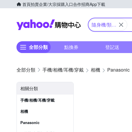
首頁
拍賣
企業/大宗採購入口
合作招商
App下載
Yahoo購物中心
隨身機/類單
眼
全部分類
點換券
登記送
手機/相機/耳機/穿戴
相機
Panasonic
相關分類
手機/相機/耳機/穿戴
相機
Panasonic