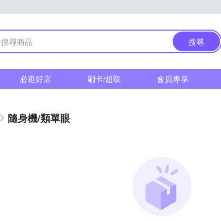
搜尋
必逛好店
刷卡/超取
會員專享
隨身機/類單眼