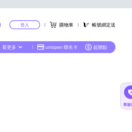
購物車
帳號綁定送
登入
看更多
uniopen 聯名卡
超贈點