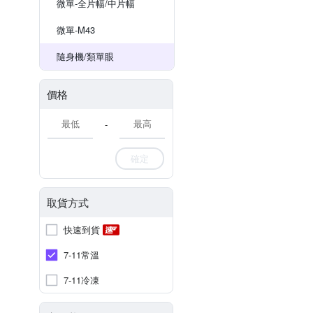
微單-全片幅/中片幅
微單-M43
隨身機/類單眼
價格
-
確定
取貨方式
快速到貨
7-11常溫
7-11冷凍