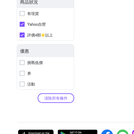
商品狀況
有現貨
Yahoo自營
評價4顆
以上
優惠
挑戰低價
券
活動
清除所有條件