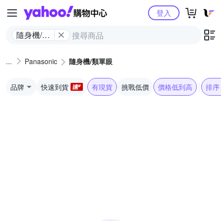
Yahoo購物中心
登入
隨身機/類
單眼
Panasonic
隨身機/類單眼
品牌
快速到貨
有現貨
挑戰低價
價格低到高
排序