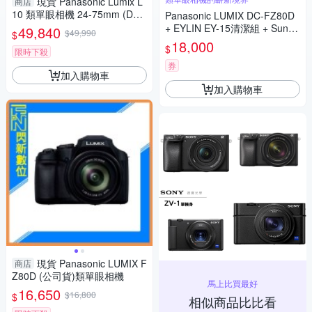
現貨 Panasonic Lumix L
商店
10 類單眼相機 24-75mm (DC-
Panasonic LUMIX DC-FZ80D
L10,公司貨)
+ EYLIN EY-15清潔組 + SunLi
49,840
$49,990
$
ght ZY-2614相機包 + EirMai 銳
18,000
$
限時下殺
瑪 HD-100C電子除濕卡 FZ80
D (公司貨)
券
加入購物車
加入購物車
現貨 Panasonic LUMIX F
商店
Z80D (公司貨)類單眼相機
馬上比買最好
16,650
$16,800
$
相似商品比比看