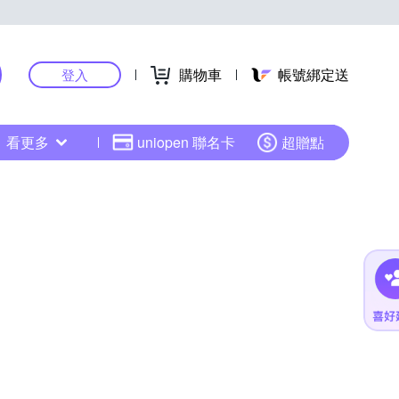
購物車
帳號綁定送
登入
看更多
uniopen 聯名卡
超贈點