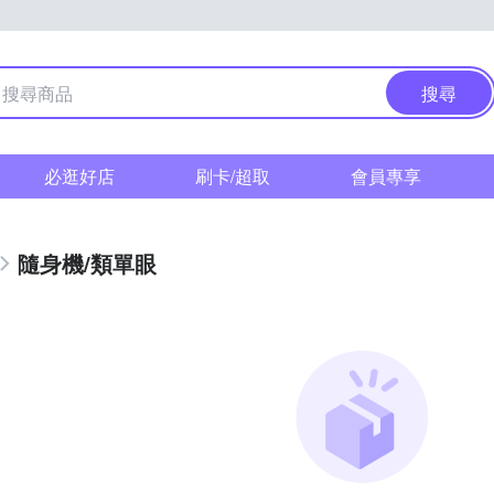
搜尋
必逛好店
刷卡/超取
會員專享
隨身機/類單眼