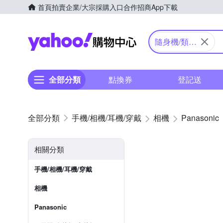
首頁
拍賣
企業/大宗採購入口
合作招商
App下載
Yahoo購物中心
隨身機/類單
眼
全部分類
點換券
登記送
手機/相機/耳機/穿戴
相機
Panasonic
相關分類
手機/相機/耳機/穿戴
相機
Panasonic