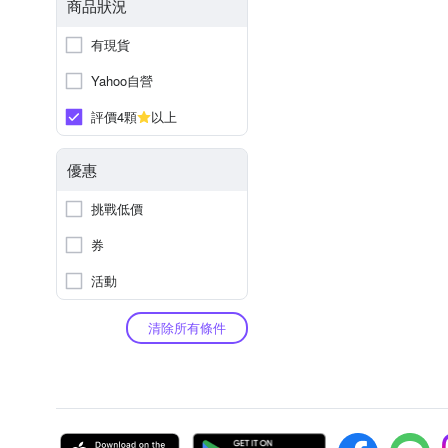
商品狀況
有現貨
Yahoo自營
評價4顆
以上
優惠
挑戰低價
券
活動
清除所有條件