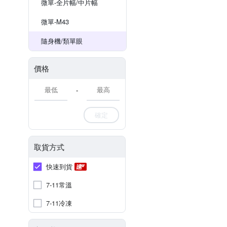
微單-全片幅/中片幅
微單-M43
隨身機/類單眼
價格
-
確定
取貨方式
快速到貨
7-11常溫
7-11冷凍