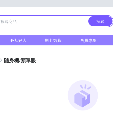
搜尋
必逛好店
刷卡/超取
會員專享
隨身機/類單眼