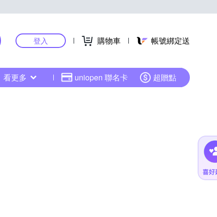
購物車
帳號綁定送
登入
看更多
uniopen 聯名卡
超贈點