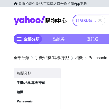
首頁
拍賣
企業/大宗採購入口
合作招商
App下載
Yahoo購物中心
隨身機/類單
眼
全部分類
點換券
登記送
手機/相機/耳機/穿戴
相機
Panasonic
相關分類
手機/相機/耳機/穿戴
相機
Panasonic