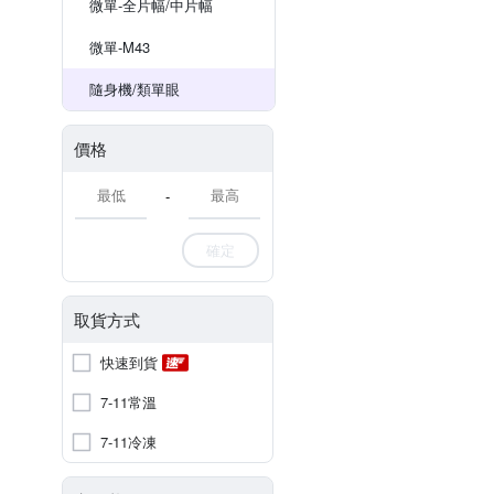
微單-全片幅/中片幅
微單-M43
隨身機/類單眼
價格
-
確定
取貨方式
快速到貨
7-11常溫
7-11冷凍