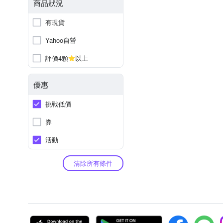
商品狀況
有現貨
Yahoo自營
評價4顆
以上
優惠
挑戰低價
券
活動
清除所有條件