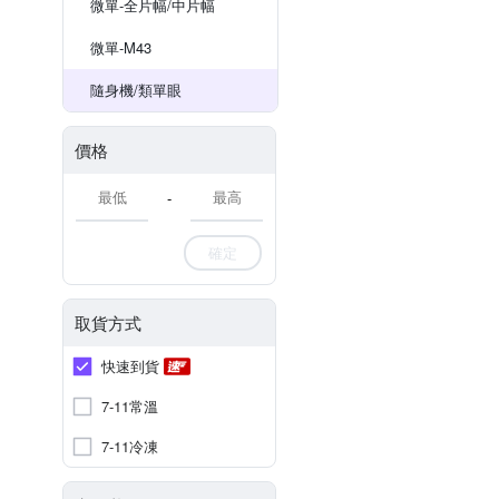
微單-全片幅/中片幅
微單-M43
隨身機/類單眼
價格
-
確定
取貨方式
快速到貨
7-11常溫
7-11冷凍