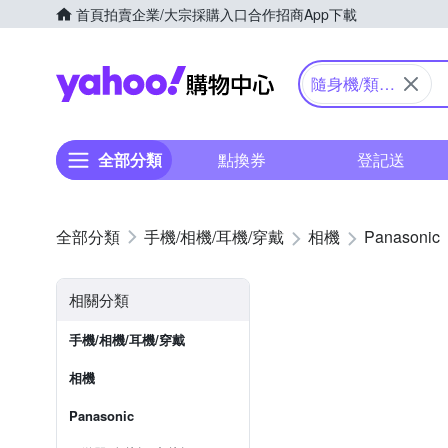
首頁
拍賣
企業/大宗採購入口
合作招商
App下載
Yahoo購物中心
隨身機/類單
眼
全部分類
點換券
登記送
手機/相機/耳機/穿戴
相機
Panasonic
相關分類
手機/相機/耳機/穿戴
相機
Panasonic