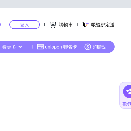
購物車
帳號綁定送
登入
看更多
uniopen 聯名卡
超贈點