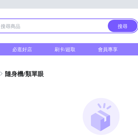
搜尋
必逛好店
刷卡/超取
會員專享
隨身機/類單眼