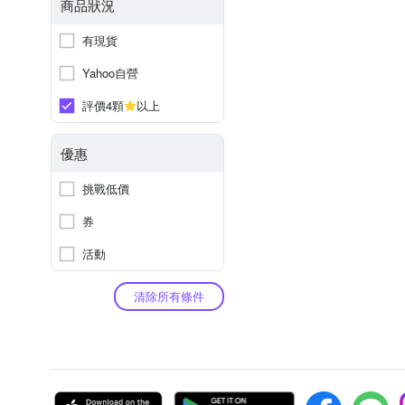
商品狀況
有現貨
Yahoo自營
評價4顆
以上
優惠
挑戰低價
券
活動
清除所有條件