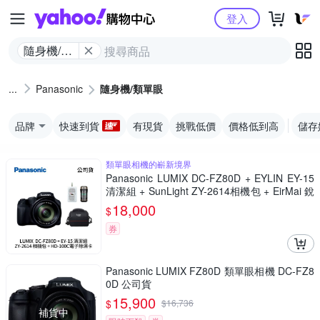
Yahoo購物中心
登入
隨身機/類
單眼
Panasonic
隨身機/類單眼
品牌
快速到貨
有現貨
挑戰低價
價格低到高
儲存
類單眼相機的嶄新境界
Panasonic LUMIX DC-FZ80D + EYLIN EY-15
清潔組 + SunLight ZY-2614相機包 + EirMai 銳
瑪 HD-100C電子除濕卡 FZ80D (公司貨)
18,000
$
券
Panasonic LUMIX FZ80D 類單眼相機 DC-FZ8
0D 公司貨
15,900
$
$
16,736
補貨中