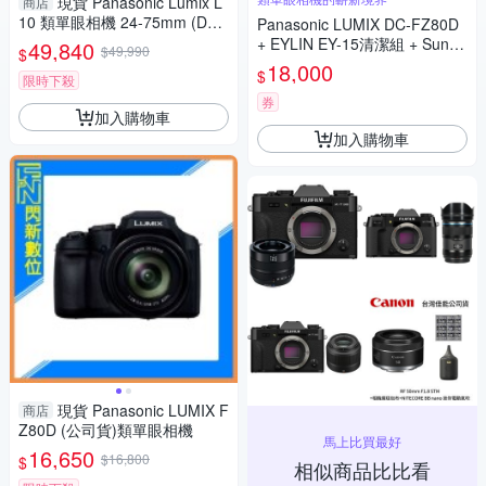
現貨 Panasonic Lumix L
商店
10 類單眼相機 24-75mm (DC-
Panasonic LUMIX DC-FZ80D
L10,公司貨)
+ EYLIN EY-15清潔組 + SunLi
49,840
$49,990
$
ght ZY-2614相機包 + EirMai 銳
18,000
$
限時下殺
瑪 HD-100C電子除濕卡 FZ80
D (公司貨)
券
加入購物車
加入購物車
現貨 Panasonic LUMIX F
商店
Z80D (公司貨)類單眼相機
馬上比買最好
16,650
$16,800
$
相似商品比比看