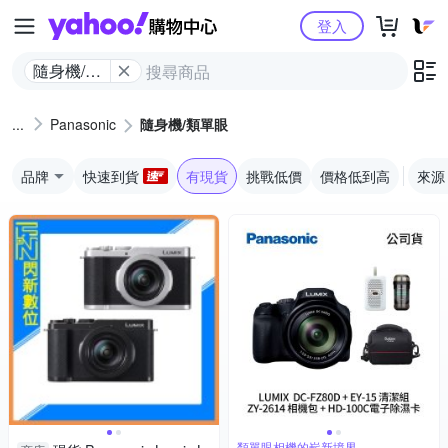
Yahoo購物中心
登入
隨身機/類
單眼
Panasonic
隨身機/類單眼
品牌
快速到貨
有現貨
挑戰低價
價格低到高
來源
類單眼相機的嶄新境界