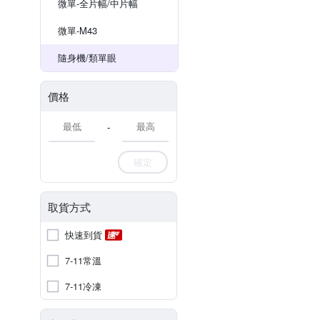
微單-全片幅/中片幅
微單-M43
隨身機/類單眼
價格
-
確定
取貨方式
快速到貨
7-11常溫
7-11冷凍