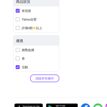
商品狀況
有現貨
Yahoo自營
評價4顆
以上
優惠
挑戰低價
券
活動
清除所有條件