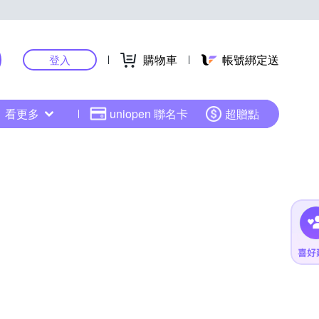
購物車
帳號綁定送
登入
看更多
uniopen 聯名卡
超贈點