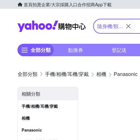
首頁
拍賣
企業/大宗採購入口
合作招商
App下載
Yahoo購物中心
隨身機/類單
眼
全部分類
點換券
登記送
手機/相機/耳機/穿戴
相機
Panasonic
相關分類
手機/相機/耳機/穿戴
相機
Panasonic