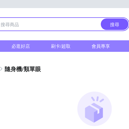
搜尋
必逛好店
刷卡/超取
會員專享
隨身機/類單眼