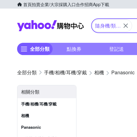
首頁
拍賣
企業/大宗採購入口
合作招商
App下載
Yahoo購物中心
隨身機/類單
眼
全部分類
點換券
登記送
手機/相機/耳機/穿戴
相機
Panasonic
相關分類
手機/相機/耳機/穿戴
相機
Panasonic