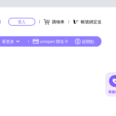
購物車
帳號綁定送
登入
看更多
uniopen 聯名卡
超贈點