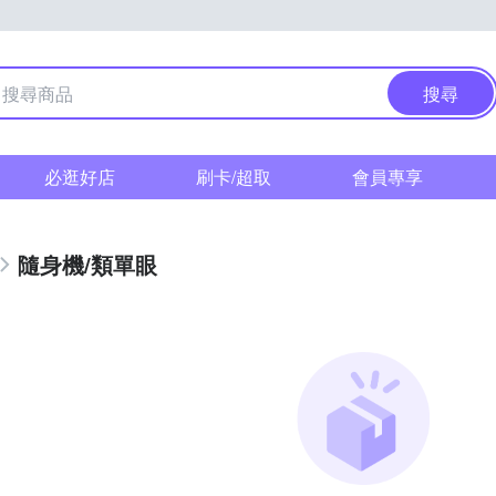
搜尋
必逛好店
刷卡/超取
會員專享
隨身機/類單眼