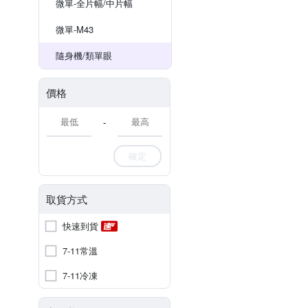
微單-全片幅/中片幅
微單-M43
隨身機/類單眼
價格
-
確定
取貨方式
快速到貨
7-11常溫
7-11冷凍