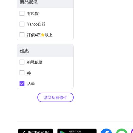
商品狀況
有現貨
Yahoo自營
評價4顆
以上
優惠
挑戰低價
券
活動
清除所有條件