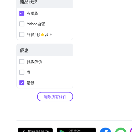
商品狀況
有現貨
Yahoo自營
評價4顆
以上
優惠
挑戰低價
券
活動
清除所有條件