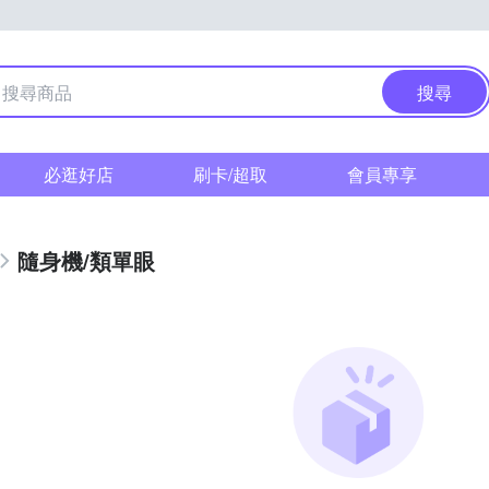
搜尋
必逛好店
刷卡/超取
會員專享
隨身機/類單眼