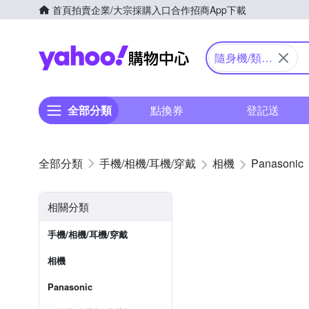
首頁
拍賣
企業/大宗採購入口
合作招商
App下載
Yahoo購物中心
隨身機/類單
眼
全部分類
點換券
登記送
手機/相機/耳機/穿戴
相機
Panasonic
相關分類
手機/相機/耳機/穿戴
相機
Panasonic