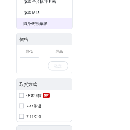
微單-全片幅/中片幅
微單-M43
隨身機/類單眼
價格
-
確定
取貨方式
快速到貨
7-11常溫
7-11冷凍