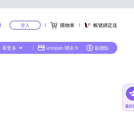
購物車
帳號綁定送
登入
看更多
uniopen 聯名卡
超贈點