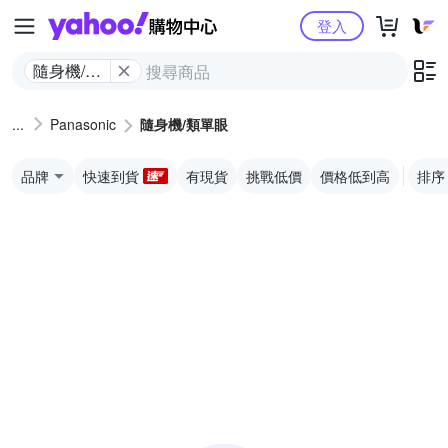
Yahoo購物中心
登入
隨身機/類
單眼
Panasonic
隨身機/類單眼
品牌
快速到貨
有現貨
挑戰低價
價格低到高
排序