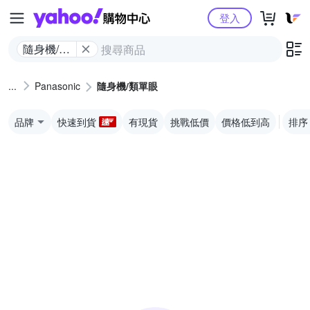
Yahoo購物中心
登入
隨身機/類
單眼
Panasonic
隨身機/類單眼
品牌
快速到貨
有現貨
挑戰低價
價格低到高
排序