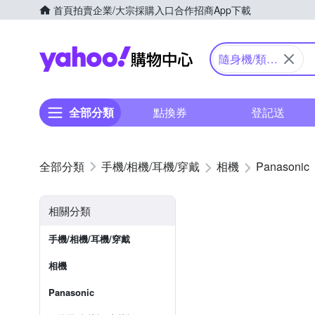
首頁
拍賣
企業/大宗採購入口
合作招商
App下載
Yahoo購物中心
隨身機/類單
眼
全部分類
點換券
登記送
手機/相機/耳機/穿戴
相機
Panasonic
相關分類
手機/相機/耳機/穿戴
相機
Panasonic