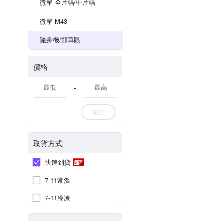
微單-全片幅/中片幅
微單-M43
隨身機/類單眼
價格
-
確定
取貨方式
快速到貨
7-11常溫
7-11冷凍