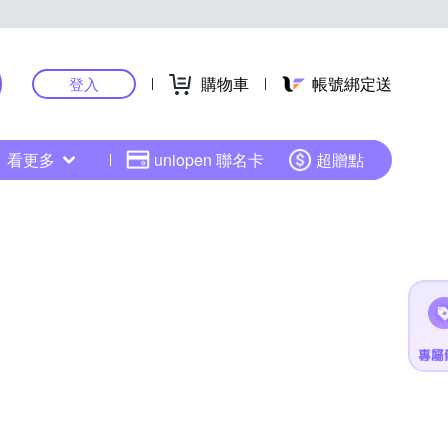
購物車
帳號綁定送
登入
看更多
uniopen 聯名卡
超贈點