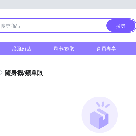
搜尋
必逛好店
刷卡/超取
會員專享
隨身機/類單眼