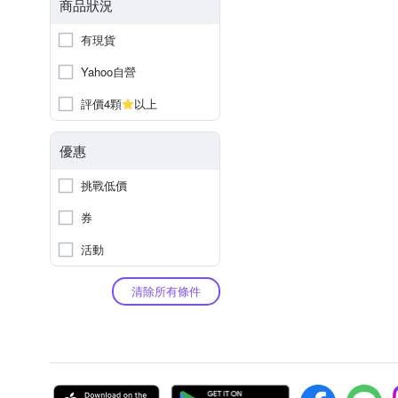
商品狀況
有現貨
Yahoo自營
評價4顆
以上
優惠
挑戰低價
券
活動
清除所有條件