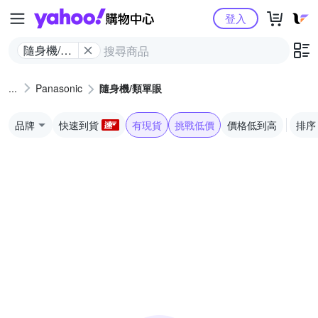
Yahoo購物中心
登入
隨身機/類
單眼
Panasonic
隨身機/類單眼
品牌
快速到貨
有現貨
挑戰低價
價格低到高
排序