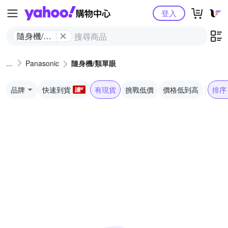
Yahoo購物中心
登入
隨身機/類
單眼
Panasonic
隨身機/類單眼
品牌
快速到貨
有現貨
挑戰低價
價格低到高
排序