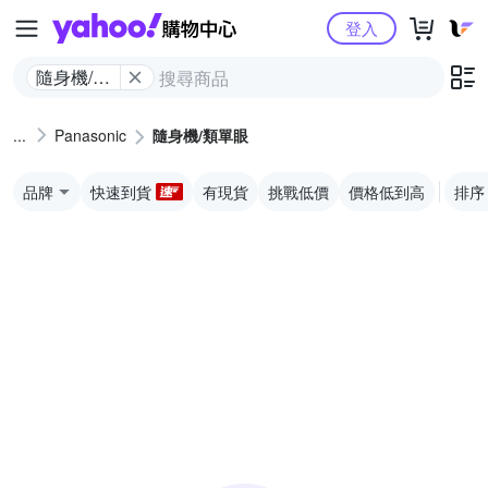
Yahoo購物中心
登入
隨身機/類
單眼
Panasonic
隨身機/類單眼
品牌
快速到貨
有現貨
挑戰低價
價格低到高
排序